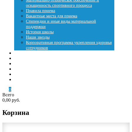
Материально-техническое обеспечение и
оснащенность спортивного процесса
Правила приема
Вакантные места для приема
Стипендии и иные виды материальной
поддержки
История школы
Наши звезды
Корпоративная программа укрепления здоровья
сотрудников
Места занятий
Купить путевку
Лесная сказка
Летняя оздоровительная кампания
Контакты
Кабинет
0
Всего
0,00 руб.
Корзина