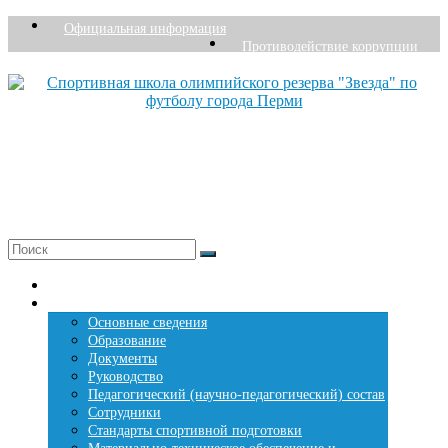
Перейти
Официальная информация
к
Противодействие коррупции
содержимому
Спортивная школа олимпийского резерва "Звезда" по футболу города Перми
Основана в 1976 году
+7 (342) 207-27-26
Меню
Главная страница
Сведения о СШОР «Звезда»
Основные сведения
Образование
Документы
Руководство
Педагогический (научно-педагогический) состав
Сотрудники
Стандарты спортивной подготовки