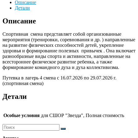
лагерь
Описание
4
Детали
смена
с
Описание
16.07.2026
по
Спортивная смена представляет собой организованные
29.07.2026
мероприятия (тренировки, соревнования и др. ) направленные
г.
на развитие физических способностей детей, укрепление
(спортивная
здоровья и формирование полезных привычек . Она включает
смена)
разнообразные виды спорта и активности, направленные на
всестороннее физическое развитие ребенка, а также
формирование командного духа и духа коллективизма.
Путевка в лагерь 4 смена с 16.07.2026 по 29.07.2026 г.
(спортивная смена)
Детали
Особые условия
для СШОР "Звезда", Полная стоимость