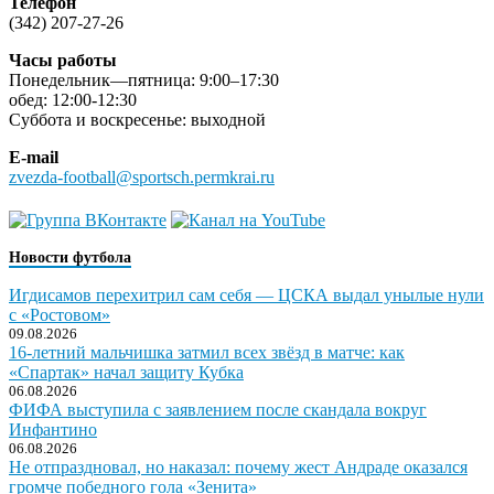
Телефон
(342) 207-27-26
Часы работы
Понедельник—пятница: 9:00–17:30
обед: 12:00-12:30
Суббота и воскресенье: выходной
E-mail
zvezda-football@sportsch.permkrai.ru
Новости футбола
Игдисамов перехитрил сам себя — ЦСКА выдал унылые нули
с «Ростовом»
09.08.2026
16-летний мальчишка затмил всех звёзд в матче: как
«Спартак» начал защиту Кубка
06.08.2026
ФИФА выступила с заявлением после скандала вокруг
Инфантино
06.08.2026
Не отпраздновал, но наказал: почему жест Андраде оказался
громче победного гола «Зенита»