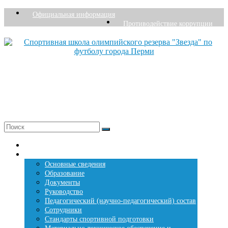
Перейти
Официальная информация
к
Противодействие коррупции
содержимому
Спортивная школа олимпийского резерва "Звезда" по футболу города Перми
Основана в 1976 году
+7 (342) 207-27-26
Меню
Главная страница
Сведения о СШОР «Звезда»
Основные сведения
Образование
Документы
Руководство
Педагогический (научно-педагогический) состав
Сотрудники
Стандарты спортивной подготовки