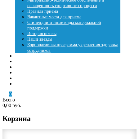
Материально-техническое обеспечение и
оснащенность спортивного процесса
Правила приема
Вакантные места для приема
Стипендии и иные виды материальной
поддержки
История школы
Наши звезды
Корпоративная программа укрепления здоровья
сотрудников
Места занятий
Купить путевку
Лесная сказка
Летняя оздоровительная кампания
Контакты
Кабинет
0
Всего
0,00 руб.
Корзина