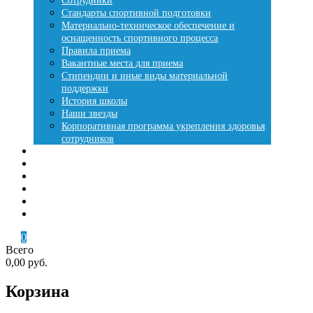
Сотрудники
Стандарты спортивной подготовки
Материально-техническое обеспечение и
оснащенность спортивного процесса
Правила приема
Вакантные места для приема
Стипендии и иные виды материальной
поддержки
История школы
Наши звезды
Корпоративная программа укрепления здоровья
сотрудников
Места занятий
Купить путевку
Лесная сказка
Летняя оздоровительная кампания
Контакты
Кабинет
0
Всего
0,00 руб.
Корзина