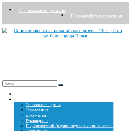
Перейти
к
Официальная информация
содержимому
Противодействие коррупции
Спортивная школа олимпийского резерва "Звезда" по футболу города Перми
Основана в 1976 году
+7 (342) 207-27-26
Меню
Главная страница
Сведения о СШОР «Звезда»
Основные сведения
Образование
Документы
Руководство
Педагогический (научно-педагогический) состав