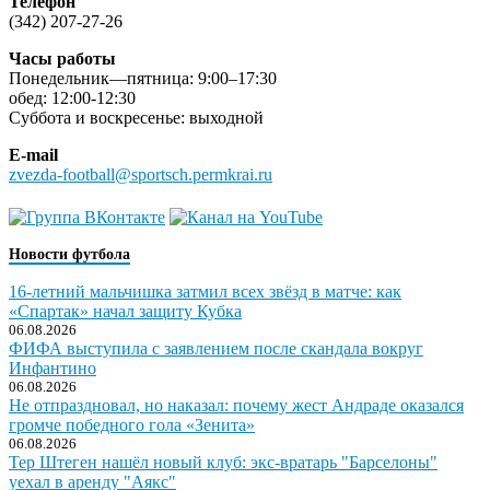
Телефон
(342) 207-27-26
Часы работы
Понедельник—пятница: 9:00–17:30
обед: 12:00-12:30
Суббота и воскресенье: выходной
E-mail
zvezda-football@sportsch.permkrai.ru
Новости футбола
16-летний мальчишка затмил всех звёзд в матче: как
«Спартак» начал защиту Кубка
06.08.2026
ФИФА выступила с заявлением после скандала вокруг
Инфантино
06.08.2026
Не отпраздновал, но наказал: почему жест Андраде оказался
громче победного гола «Зенита»
06.08.2026
Тер Штеген нашёл новый клуб: экс-вратарь "Барселоны"
уехал в аренду "Аякс"