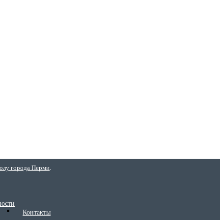
болу города Перми
.
ности
Контакты