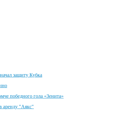
 начал защиту Кубка
ино
омче победного гола «Зенита»
в аренду "Аякс"