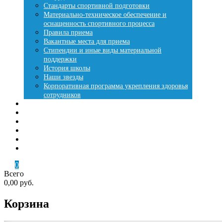
Стандарты спортивной подготовки
Материально-техническое обеспечение и
оснащенность спортивного процесса
Правила приема
Вакантные места для приема
Стипендии и иные виды материальной
поддержки
История школы
Наши звезды
Корпоративная программа укрепления здоровья
сотрудников
Места занятий
Купить путевку
Лесная сказка
Летняя оздоровительная кампания
Контакты
Кабинет
0
Всего
0,00 руб.
Корзина