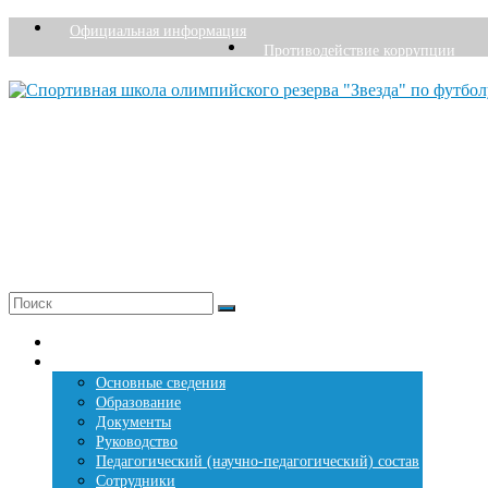
Перейти
Официальная информация
к
Противодействие коррупции
содержимому
Спортивная школа олимпийского резерва "Звезда
Перми
Основана в 1976 году
+7 (342) 207-27-26
Меню
Главная страница
Сведения о СШОР «Звезда»
Основные сведения
Образование
Документы
Руководство
Педагогический (научно-педагогический) состав
Сотрудники