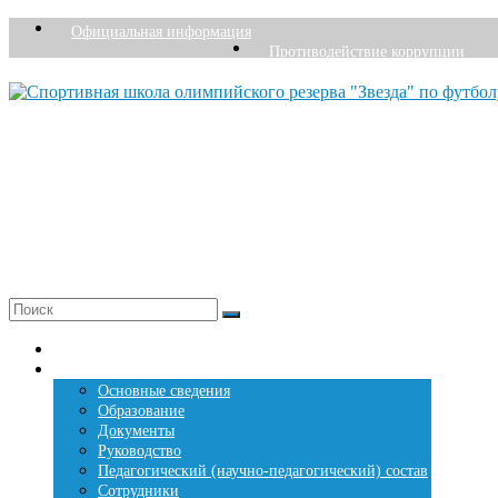
Перейти
Официальная информация
к
Противодействие коррупции
содержимому
Спортивная школа олимпийского резерва "Звезда
Перми
Основана в 1976 году
+7 (342) 207-27-26
Меню
Главная страница
Сведения о СШОР «Звезда»
Основные сведения
Образование
Документы
Руководство
Педагогический (научно-педагогический) состав
Сотрудники