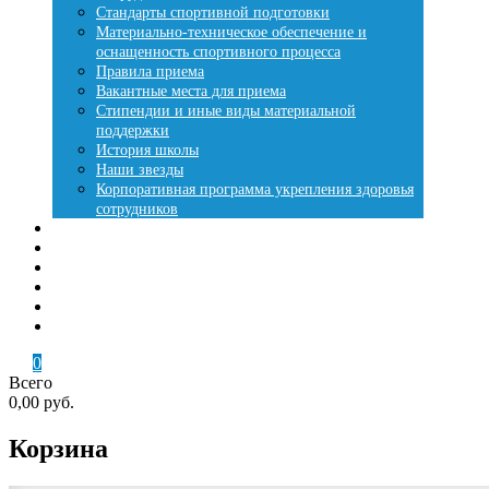
Стандарты спортивной подготовки
Материально-техническое обеспечение и
оснащенность спортивного процесса
Правила приема
Вакантные места для приема
Стипендии и иные виды материальной
поддержки
История школы
Наши звезды
Корпоративная программа укрепления здоровья
сотрудников
Места занятий
Купить путевку
Лесная сказка
Летняя оздоровительная кампания
Контакты
Кабинет
0
Всего
0,00 руб.
Корзина