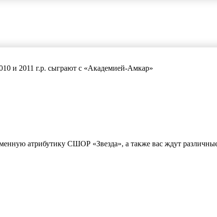
10 и 2011 г.р. сыграют с «Академией-Амкар»
рменную атрибутику СШОР «Звезда», а также вас ждут различные