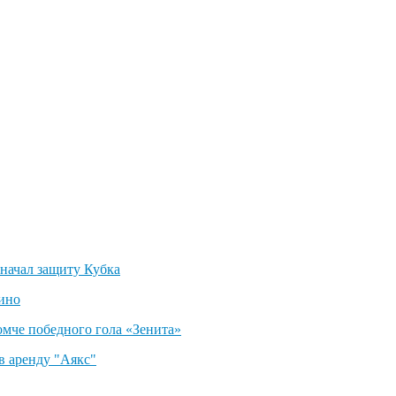
 начал защиту Кубка
ино
омче победного гола «Зенита»
в аренду "Аякс"