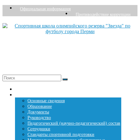
Перейти
Официальная информация
к
Противодействие коррупции
содержимому
Спортивная школа олимпийского резерва "Звезда" по футболу города Перми
Основана в 1976 году
+7 (342) 207-27-26
Меню
Главная страница
Сведения о СШОР «Звезда»
Основные сведения
Образование
Документы
Руководство
Педагогический (научно-педагогический) состав
Сотрудники
Стандарты спортивной подготовки