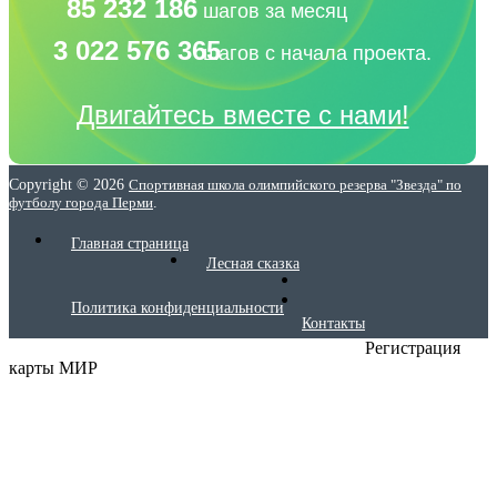
85 232 186
шагов за месяц
3 022 576 365
шагов с начала проекта.
Двигайтесь вместе с нами!
Copyright © 2026
Спортивная школа олимпийского резерва "Звезда" по
футболу города Перми
.
Главная страница
Лесная сказка
Политика конфиденциальности
Контакты
Регистрация
карты МИР