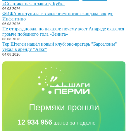
«Спартак» начал защиту Кубка
06.08.2026
ФИФА выступила с заявлением после скандала вокруг
Инфантино
06.08.2026
Не отпраздновал, но наказал: почему жест Андраде оказался
громче победного гола «Зенита»
06.08.2026
Тер Штеген нашёл новый клуб: экс-вратарь "Барселоны"
уехал в аренду "Аякс"
04.08.2026
Пермяки прошли
12 934 956
шагов за неделю