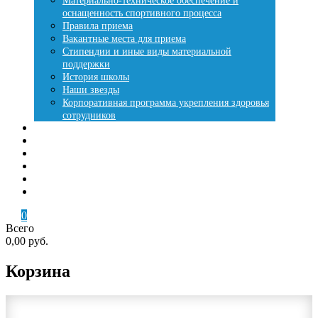
Материально-техническое обеспечение и
оснащенность спортивного процесса
Правила приема
Вакантные места для приема
Стипендии и иные виды материальной
поддержки
История школы
Наши звезды
Корпоративная программа укрепления здоровья
сотрудников
Места занятий
Купить путевку
Лесная сказка
Летняя оздоровительная кампания
Контакты
Кабинет
0
Всего
0,00 руб.
Корзина