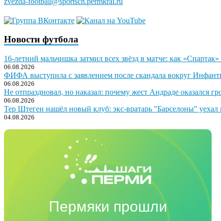
zvezda-football@sportsch.permkrai.ru
Новости футбола
16-летний мальчишка затмил всех звёзд в матче: как «Спартак»
06.08.2026
ФИФА выступила с заявлением после скандала вокруг Инфант
06.08.2026
Не отпраздновал, но наказал: почему жест Андраде оказался гр
06.08.2026
Тер Штеген нашёл новый клуб: экс-вратарь "Барселоны" уехал 
04.08.2026
Пермяки прошли