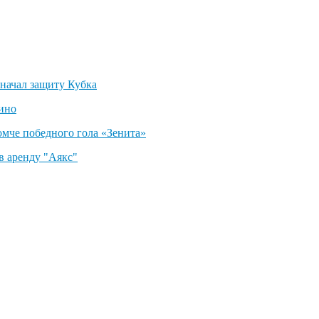
 начал защиту Кубка
ино
омче победного гола «Зенита»
в аренду "Аякс"