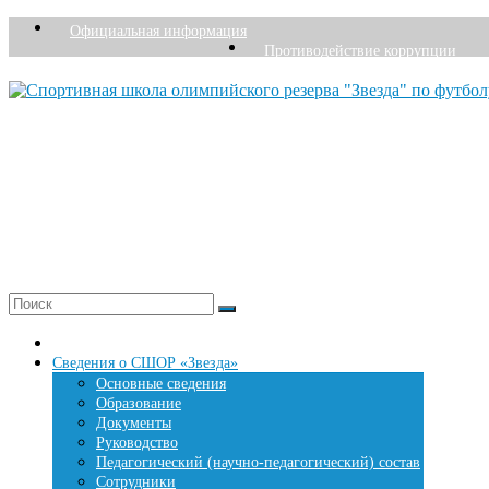
Перейти
Официальная информация
к
Противодействие коррупции
содержимому
Спортивная школа олимпийского резерва "Звезда
Перми
Основана в 1976 году
+7 (342) 207-27-26
Меню
Главная страница
Сведения о СШОР «Звезда»
Основные сведения
Образование
Документы
Руководство
Педагогический (научно-педагогический) состав
Сотрудники