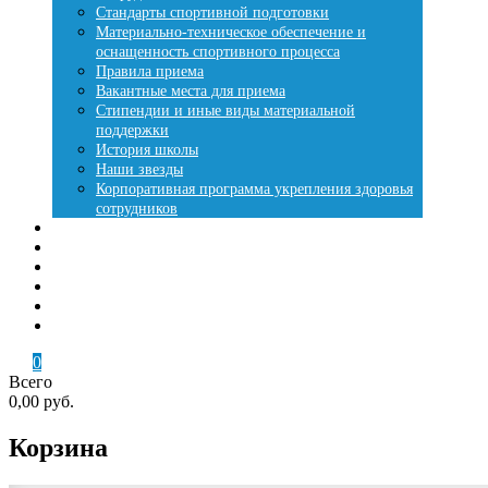
Стандарты спортивной подготовки
Материально-техническое обеспечение и
оснащенность спортивного процесса
Правила приема
Вакантные места для приема
Стипендии и иные виды материальной
поддержки
История школы
Наши звезды
Корпоративная программа укрепления здоровья
сотрудников
Места занятий
Купить путевку
Лесная сказка
Летняя оздоровительная кампания
Контакты
Кабинет
0
Всего
0,00 руб.
Корзина