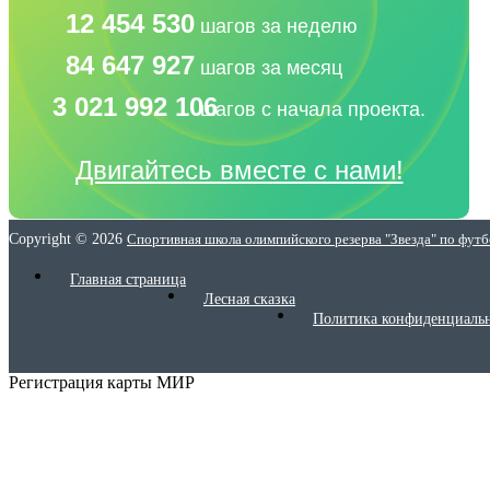
12 454 530
шагов за неделю
84 647 927
шагов за месяц
3 021 992 106
шагов с начала проекта.
Двигайтесь вместе с нами!
Copyright © 2026
Спортивная школа олимпийского резерва "Звезда" по фут
Главная страница
Лесная сказка
Политика конфиденциаль
Регистрация карты МИР