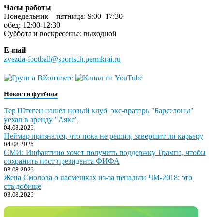
Часы работы
Понедельник—пятница: 9:00–17:30
обед: 12:00-12:30
Суббота и воскресенье: выходной
E-mail
zvezda-football@sportsch.permkrai.ru
Новости футбола
Тер Штеген нашёл новый клуб: экс-вратарь "Барселоны"
уехал в аренду "Аякс"
04.08.2026
Неймар признался, что пока не решил, завершит ли карьеру
04.08.2026
СМИ: Инфантино хочет получить поддержку Трампа, чтобы
сохранить пост президента ФИФА
03.08.2026
Жена Смолова о насмешках из-за пенальти ЧМ-2018: это
стыдобище
03.08.2026