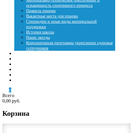
Материально-техническое обеспечение и
оснащенность спортивного процесса
Правила приема
Вакантные места для приема
Стипендии и иные виды материальной
поддержки
История школы
Наши звезды
Корпоративная программа укрепления здоровья
сотрудников
Места занятий
Купить путевку
Лесная сказка
Летняя оздоровительная кампания
Контакты
Кабинет
0
Всего
0,00 руб.
Корзина