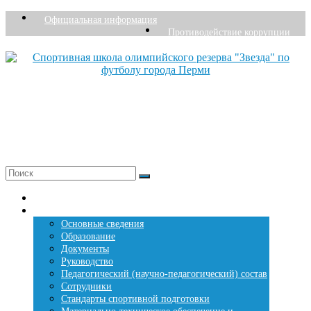
Перейти
Официальная информация
к
Противодействие коррупции
содержимому
Спортивная школа олимпийского резерва "Звезда" по футболу города Перми
Основана в 1976 году
+7 (342) 207-27-26
Меню
Главная страница
Сведения о СШОР «Звезда»
Основные сведения
Образование
Документы
Руководство
Педагогический (научно-педагогический) состав
Сотрудники
Стандарты спортивной подготовки